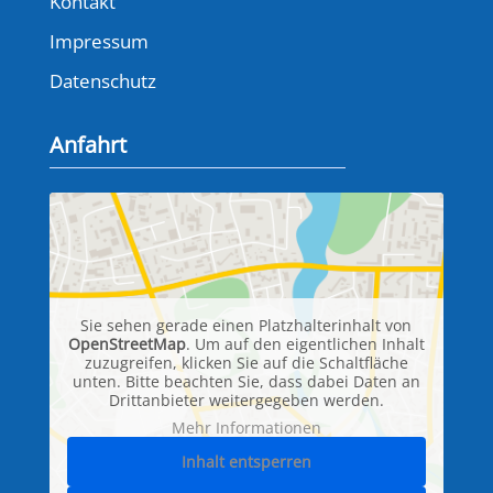
Kontakt
Impressum
Datenschutz
Anfahrt
Sie sehen gerade einen Platzhalterinhalt von
OpenStreetMap
. Um auf den eigentlichen Inhalt
zuzugreifen, klicken Sie auf die Schaltfläche
unten. Bitte beachten Sie, dass dabei Daten an
Drittanbieter weitergegeben werden.
Mehr Informationen
Inhalt entsperren